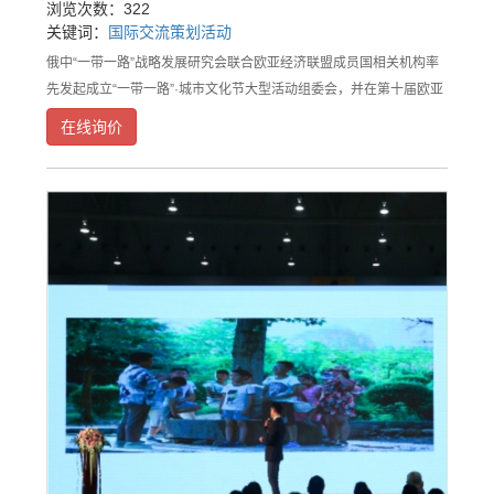
浏览次数：322
关键词：
国际交流
策划
活动
俄中“一带一路”战略发展研究会联合欧亚经济联盟成员国相关机构率
先发起成立“一带一路”·城市文化节大型活动组委会，并在第十届欧亚
科教论坛上进行了首场海外专题发布。俄罗斯联邦总统顾问格拉兹耶
在线询价
夫高度赞扬举办城市文化节的意义重大，并为城市文化节题词