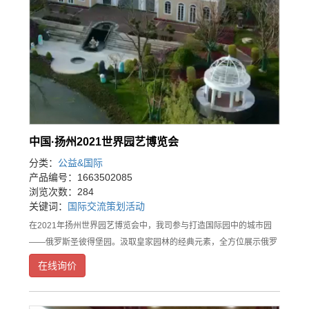
中国·扬州2021世界园艺博览会
分类：
公益&国际
产品编号：1663502085
浏览次数：284
关键词：
国际交流
策划
活动
在2021年扬州世界园艺博览会中，我司参与打造国际园中的城市园
——俄罗斯圣彼得堡园。汲取皇家园林的经典元素，全方位展示俄罗
斯皇家宫殿与园林。同时通过实物+多媒体+互动+氛围+产品等多维方
在线询价
式，在展会期间邀请俄罗斯艺术家以不同的形式开展俄罗斯油