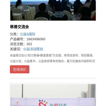
慈善交流会
分类：
公益&国际
产品编号：1663496060
浏览次数：262
关键词：
公益
活动
策划
本届慈交会以“助力慈善•聚爱蓉城”为主题，将项目发布、项目路演、
公益沙龙、公益集市、公益体验等有机融合，着力在展会内容和形式
上进行创新。同时突出“以会为主，以展为辅”的特色，举办高品质的
在线询价
公益慈善沙龙。